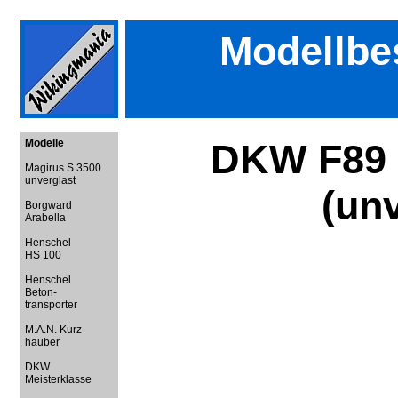
Modellbe
Modelle
DKW F89 
Magirus S 3500
unverglast
(unv
Borgward
Arabella
Henschel
HS 100
Henschel
Beton-
transporter
M.A.N. Kurz-
hauber
DKW
Meisterklasse