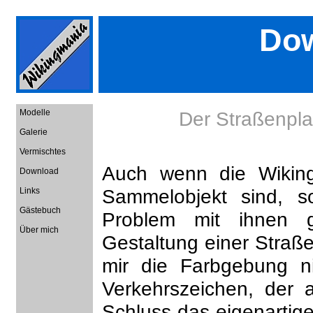
Do
Modelle
Der Straßenpl
Galerie
Vermischtes
Auch wenn die Wiking
Download
Sammelobjekt sind, 
Links
Gästebuch
Problem mit ihnen 
Über mich
Gestaltung einer Straß
mir die Farbgebung ni
Verkehrszeichen, der 
Schluss das eigenartig